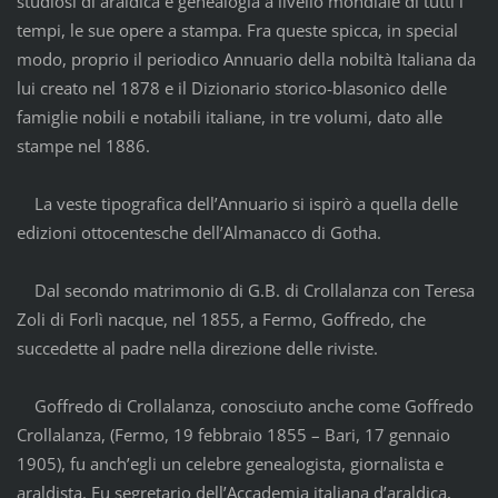
studiosi di araldica e genealogia a livello mondiale di tutti i
tempi, le sue opere a stampa. Fra queste spicca, in special
modo, proprio il periodico Annuario della nobiltà Italiana da
lui creato nel 1878 e il Dizionario storico-blasonico delle
famiglie nobili e notabili italiane, in tre volumi, dato alle
stampe nel 1886.
La veste tipografica dell’Annuario si ispirò a quella delle
edizioni ottocentesche dell’Almanacco di Gotha.
Dal secondo matrimonio di G.B. di Crollalanza con Teresa
Zoli di Forlì nacque, nel 1855, a Fermo, Goffredo, che
succedette al padre nella direzione delle riviste.
Goffredo di Crollalanza, conosciuto anche come Goffredo
Crollalanza, (Fermo, 19 febbraio 1855 – Bari, 17 gennaio
1905), fu anch’egli un celebre genealogista, giornalista e
araldista. Fu segretario dell’Accademia italiana d’araldica,