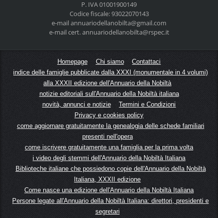
P. IVA 01001900149
Codice fiscale: 93022070143
e-mail
annuariodellanobilta@gmail.com
e-mail cert. annuariodellanobilta@rspec.it
Homepage
Chi siamo
Contattaci
indice delle famiglie pubblicate dalla XXXI (monumentale in 4 volumi)
alla XXXII edizione dell'Annuario della Nobiltà
notizie editoriali sull'Annuario della Nobiltà italiana
novità, annunci e notizie
Termini e Condizioni
Privacy e cookies policy
come aggiornare gratuitamente la genealogia delle schede familiari
presenti nell'opera
come iscrivere gratuitamente una famiglia per la prima volta
i video degli stemmi dell'Annuario della Nobiltà Italiana
Biblioteche italiane che possiedono copie dell'Annuario della Nobiltà
Italiana, XXXII edizione
Come nasce una edizione dell'Annuario della Nobiltà Italiana
Persone legate all'Annuario della Nobiltà Italiana: direttori, presidenti e
segretari