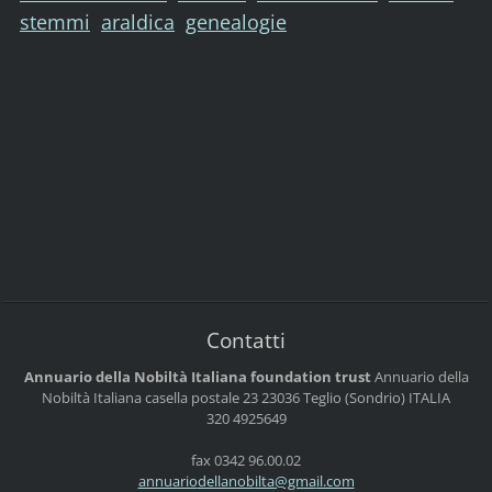
stemmi
araldica
genealogie
Contatti
Annuario della Nobiltà Italiana foundation trust
Annuario della
Nobiltà Italiana
casella postale 23
23036 Teglio (Sondrio)
ITALIA
320 4925649
fax 0342 96.00.02
annuario
dellanob
ilta@gma
il.com