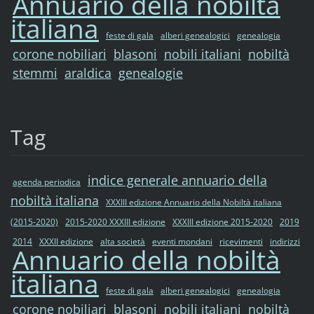
Annuario della nobiltà
italiana
feste di gala
alberi genealogici
genealogia
corone nobiliari
blasoni
nobili italiani
nobiltà
stemmi
araldica
genealogie
Tag
indice generale annuario della
agenda periodica
nobiltà italiana
XXXIII edizione Annuario della Nobiltà italiana
(2015-2020)
2015-2020 XXXIII edizione
XXXIII edizione 2015-2020
2019
2014
XXXII edizione
alta società
eventi mondani
ricevimenti
indirizzi
Annuario della nobiltà
italiana
feste di gala
alberi genealogici
genealogia
corone nobiliari
blasoni
nobili italiani
nobiltà