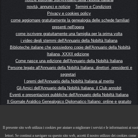
novità, annunci e notizie
Termini e Condizioni
Privacy e cookies policy
come aggiornare gratuitamente la genealogia delle schede familiari
presenti nell'opera
come iscrivere gratuitamente una famiglia per la prima volta
i video degli stemmi dell'Annuario della Nobiltà Italiana
Biblioteche italiane che possiedono copie dell'Annuario della Nobiltà
Italiana, XXXII edizione
Come nasce una edizione dell'Annuario della Nobiltà Italiana
Persone legate all'Annuario della Nobiltà Italiana: direttori, presidenti e
segretari
I premi dell'Annuario della Nobiltà Italiana al merito
Gli Amici dell'Annuario della Nobiltà Italiana: il Club annobit
Eventi e presentazioni pubbliche dell'Annuario della Nobiltà Italiana
Il Giornale Araldico Genealogico Diplomatico Italiano: online e gratuito
storia dell'Annuario della nobiltà italiana dal 1878 ad oggi
rassegna stampa - hanno detto di noi
gli altri network dell'Annuario della Nobiltà italiana
Il presente sito web utilizza i cookies per aiutare a migliorare i servizi e le informazioni ai suo
© maggio 2025 Tutti i diritti riservati.
lettori. Se continui a navigare su questo sito web, accetti il nostro utilizzo dei cookies come