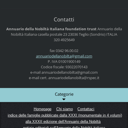
Contatti
Annuario della Nobiltà Italiana foundation trust
Annuario della
Nobiltà Italiana
casella postale 23
23036 Teglio (Sondrio)
ITALIA
320 4925649
fax 0342 96.00.02
annuario
dellanob
ilta@gma
il.com
P. IVA 01001900149
Codice fiscale: 93022070143
e-mail
annuariodellanobilta@gmail.com
e-mail cert. annuariodellanobilta@rspec.it
Categorie
Homepage
Chi siamo
Contattaci
indice delle famiglie pubblicate dalla XXXI (monumentale in 4 volumi)
alla XXXII edizione dell'Annuario della Nobiltà
notizie editoriali sull'Annuario della Nobiltà italiana