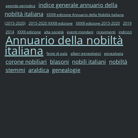
indice generale annuario della
agenda periodica
nobiltà italiana
XXXIII edizione Annuario della Nobiltà italiana
(2015-2020)
2015-2020 XXXIII edizione
XXXIII edizione 2015-2020
2019
2014
XXXII edizione
alta società
eventi mondani
ricevimenti
indirizzi
Annuario della nobiltà
italiana
feste di gala
alberi genealogici
genealogia
corone nobiliari
blasoni
nobili italiani
nobiltà
stemmi
araldica
genealogie