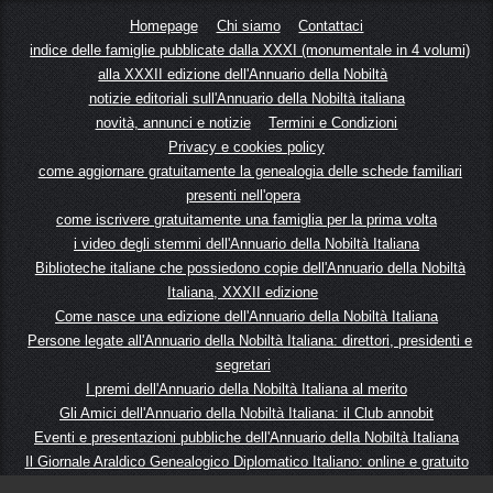
Homepage
Chi siamo
Contattaci
indice delle famiglie pubblicate dalla XXXI (monumentale in 4 volumi)
alla XXXII edizione dell'Annuario della Nobiltà
notizie editoriali sull'Annuario della Nobiltà italiana
novità, annunci e notizie
Termini e Condizioni
Privacy e cookies policy
come aggiornare gratuitamente la genealogia delle schede familiari
presenti nell'opera
come iscrivere gratuitamente una famiglia per la prima volta
i video degli stemmi dell'Annuario della Nobiltà Italiana
Biblioteche italiane che possiedono copie dell'Annuario della Nobiltà
Italiana, XXXII edizione
Come nasce una edizione dell'Annuario della Nobiltà Italiana
Persone legate all'Annuario della Nobiltà Italiana: direttori, presidenti e
segretari
I premi dell'Annuario della Nobiltà Italiana al merito
Gli Amici dell'Annuario della Nobiltà Italiana: il Club annobit
Eventi e presentazioni pubbliche dell'Annuario della Nobiltà Italiana
Il Giornale Araldico Genealogico Diplomatico Italiano: online e gratuito
storia dell'Annuario della nobiltà italiana dal 1878 ad oggi