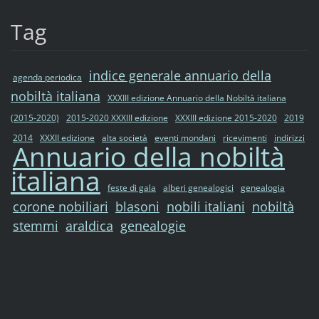
Tag
indice generale annuario della
agenda periodica
nobiltà italiana
XXXIII edizione Annuario della Nobiltà italiana
(2015-2020)
2015-2020 XXXIII edizione
XXXIII edizione 2015-2020
2019
2014
XXXII edizione
alta società
eventi mondani
ricevimenti
indirizzi
Annuario della nobiltà
italiana
feste di gala
alberi genealogici
genealogia
corone nobiliari
blasoni
nobili italiani
nobiltà
stemmi
araldica
genealogie