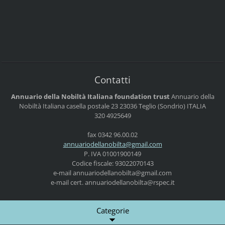
Contatti
Annuario della Nobiltà Italiana foundation trust
Annuario della
Nobiltà Italiana
casella postale 23
23036 Teglio (Sondrio)
ITALIA
320 4925649
fax 0342 96.00.02
annuario
dellanob
ilta@gma
il.com
P. IVA 01001900149
Codice fiscale: 93022070143
e-mail
annuariodellanobilta@gmail.com
e-mail cert. annuariodellanobilta@rspec.it
Categorie